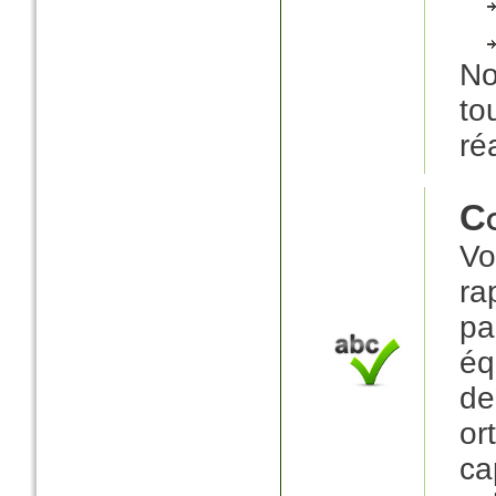
No
to
ré
Co
Vo
ra
pa
éq
d
o
ca