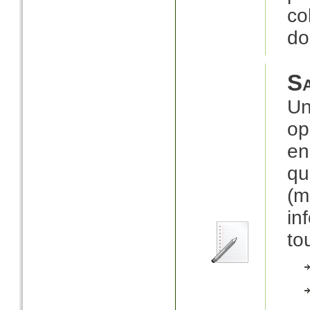
co
do
Sa
Un
op
en
q
(m
in
to