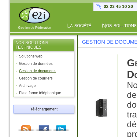
02 23 45 10 20
Gestion de Fédération
GESTION DE DOCUM
NOS SOLUTIONS
TECHNIQUES
Solutions web
G
Gestion de données
Gestion de documents
D
Gestion de courriers
No
Archivage
de
Plate-forme téléphonique
do
Téléchargement
tr
dé
pr